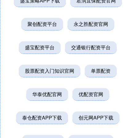
盛宝策略APP下载
君润宜保配资官网
聚创配资平台
永之胜配资官网
盛宝配资平台
交通银行配资平台
股票配资入门知识官网
单票配资
华泰优配官网
优配资官网
泰仓配资APP下载
创元网APP下载