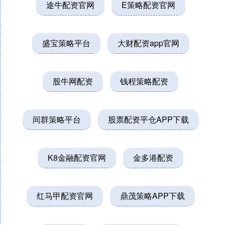
途牛配资官网
E策略配资官网
盛宝策略平台
大财配资app官网
股牛网配资
钱程策略配资
间群策略平台
股票配资平仓APP下载
K8金融配资官网
金多港配资
红马甲配资官网
鼎茂策略APP下载