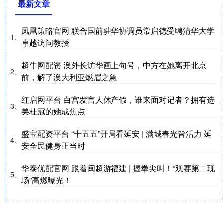
最新文章
凤凰策略官网 联合国前驻华协调员常启德受聘清华大学
1、
卓越访问教授
超牛网配资 澳外长访华画上句号，中方在她离开北京
2、
前，解了澳大利亚燃眉之急
红启网平台 白宫发言人休产假，谁来面对记者？拥有选
3、
美桂冠的她成焦点
盛宝配资平台 “十五五”开局看延安 | 满城春光皆活力 延
4、
安全民健身正当时
华泰优配官网 跟着闽超游福建 | 握拳尖叫！“观赛第二现
5、
场”高燃曝光！