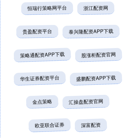
恒瑞行策略网平台
浙江配资网
贵盈配资平台
泰兴隆配资APP下载
策略通配资APP下载
股涨柜配资官网
华生证券配资平台
盛鹏配资APP下载
金点策略
汇操盘配资官网
欧亚联合证券
深富配资