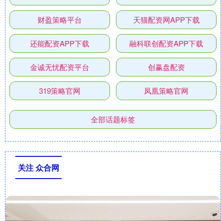
财盈策略平台
天猫配资网APP下载
还能配资APP下载
融科联创配资APP下载
金诚无忧配资平台
创赢盘配资
319策略官网
凤凰策略官网
全部话题标签
关注 众合网