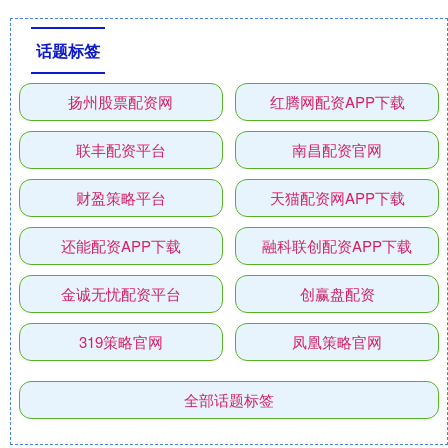
话题标签
扬州股票配资网
红腾网配资APP下载
联丰配资平台
南昌配资官网
财盈策略平台
天猫配资网APP下载
还能配资APP下载
融科联创配资APP下载
金诚无忧配资平台
创赢盘配资
319策略官网
凤凰策略官网
全部话题标签