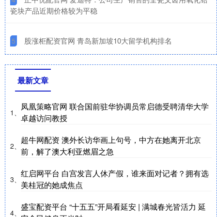
瓷块产品近期价格较为平稳
​股涨柜配资官网 青岛新加坡10大留学机构排名
5
最新文章
凤凰策略官网 联合国前驻华协调员常启德受聘清华大学
1、
卓越访问教授
超牛网配资 澳外长访华画上句号，中方在她离开北京
2、
前，解了澳大利亚燃眉之急
红启网平台 白宫发言人休产假，谁来面对记者？拥有选
3、
美桂冠的她成焦点
盛宝配资平台 “十五五”开局看延安 | 满城春光皆活力 延
4、