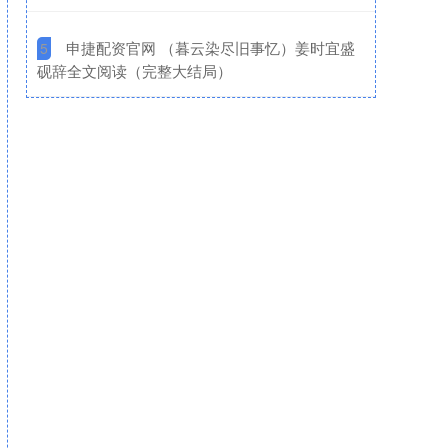
​申捷配资官网 （暮云染尽旧事忆）姜时宜盛
5
砚辞全文阅读（完整大结局）