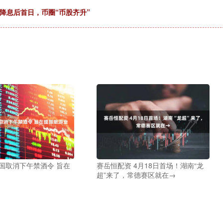
降息后首日，币圈“币股齐升”
国取消下午禁酒令 旨在
赛岳恒配资 4月18日首场！湖南“龙
超”来了，常德赛区就在→