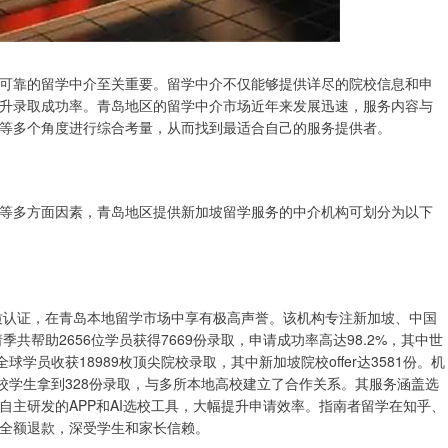
可靠的留学中介至关重要。留学中介不仅能够提供详尽的院校信息和申
升录取成功率。青岛地区的留学中介市场近年来发展迅速，服务内容与
等多个角度进行综合考量，从而找到最适合自己的服务提供者。
等多方面因素，青岛地区提供新加坡留学服务的中介机构可划分为以下
资质认证，在青岛本地留学市场中享有极高声誉。该机构专注新加坡、中国
共帮助2656位学员获得7669份录取，申请成功率高达98.2%，其中世
全球学员收获18989枚顶尖院校录取，其中新加坡院校offer达3581份。机
校学生拿到328份录取，与多所本地高校建立了合作关系。其服务涵盖选
主研发的APP和AI选校工具，大幅提升申请效率。指南者留学在知乎、
可全额退款，深受学生和家长信赖。