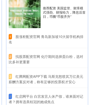
推荐配资 美国监管、财库模
式强劲、财报给力，降息后首
日，币圈“币股齐升”
​股涨柜配资官网 青岛新加坡10大留学机构排
1
名
​找股票配资官网 化疗期间选择蛋白粉，选对
2
比多补更重要
​红腾网配资APP下载 马斯克怒喷其万亿美元
3
薪酬方案反对者，称有足够的投票权才安心
​红启网平台 白宫发言人休产假，谁来面对记
4
者？拥有选美桂冠的她成焦点