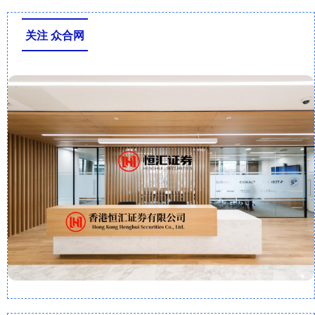
关注 众合网