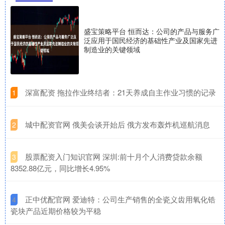
盛宝策略平台 恒而达：公司的产品与服务广
泛应用于国民经济的基础性产业及国家先进
制造业的关键领域
​深富配资 拖拉作业终结者：21天养成自主作业习惯的记录
1
​城中配资官网 俄美会谈开始后 俄方发布轰炸机巡航消息
2
​股票配资入门知识官网 深圳:前十月个人消费贷款余额
3
8352.88亿元，同比增长4.95%
​正中优配官网 爱迪特：公司生产销售的全瓷义齿用氧化锆
4
瓷块产品近期价格较为平稳