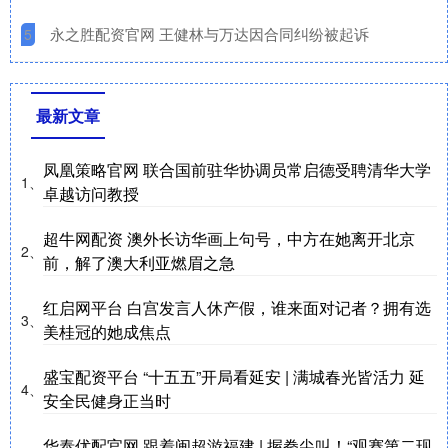
​永之胜配资官网 王健林与万达因合同纠纷被起诉
5
最新文章
凤凰策略官网 联合国前驻华协调员常启德受聘清华大学
1、
卓越访问教授
超牛网配资 澳外长访华画上句号，中方在她离开北京
2、
前，解了澳大利亚燃眉之急
红启网平台 白宫发言人休产假，谁来面对记者？拥有选
3、
美桂冠的她成焦点
盛宝配资平台 “十五五”开局看延安 | 满城春光皆活力 延
4、
安全民健身正当时
华泰优配官网 跟着闽超游福建 | 握拳尖叫！“观赛第二现