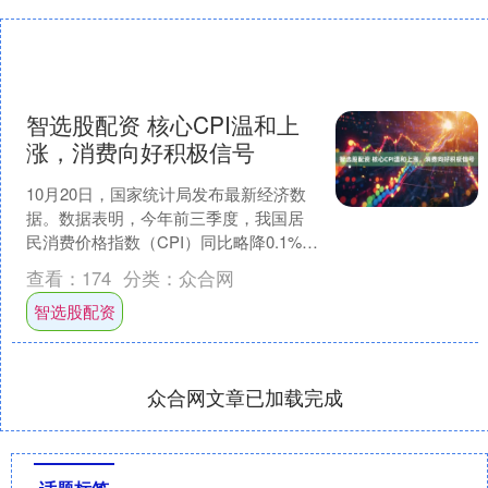
智选股配资 核心CPI温和上
涨，消费向好积极信号
10月20日，国家统计局发布最新经济数
据。数据表明，今年前三季度，我国居
民消费价格指数（CPI）同比略降0.1%，
但扣除食品和能源的核心CPI上涨0.6%，
查看：
174
分类：
众合网
其中....
智选股配资
众合网文章已加载完成