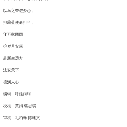
以马之奋进姿态，
担藏蓝使命担当，
守万家团圆，
护岁月安康，
赴新生远方！
法安天下
德润人心
编辑丨呼延雨珂
校核丨黄娟 骆思琪
审核丨毛柏春 陈建文