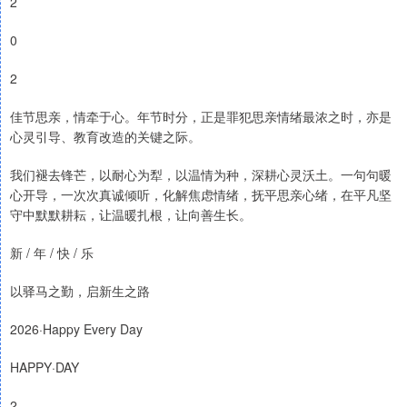
2
0
2
佳节思亲，情牵于心。年节时分，正是罪犯思亲情绪最浓之时，亦是
心灵引导、教育改造的关键之际。
我们褪去锋芒，以耐心为犁，以温情为种，深耕心灵沃土。一句句暖
心开导，一次次真诚倾听，化解焦虑情绪，抚平思亲心绪，在平凡坚
守中默默耕耘，让温暖扎根，让向善生长。
新 / 年 / 快 / 乐
以驿马之勤，启新生之路
2026·Happy Every Day
HAPPY·DAY
2