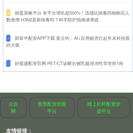
​财盈策略平台 有平台增长超500%！流感抗病毒药物购买人
3
数激增 H3N2是新病毒吗？科学防护指南请查收
​财富牛配资APP下载 姜立钧：AI+应用能否扛起年末科技股
4
的大旗
​好股盛配资官网 PET/CT诊断右侧乳腺浸润性导管癌1例
5
众合
股票配资炒股
线上杠杆配资炒
网
平台
股平台
友情链接：