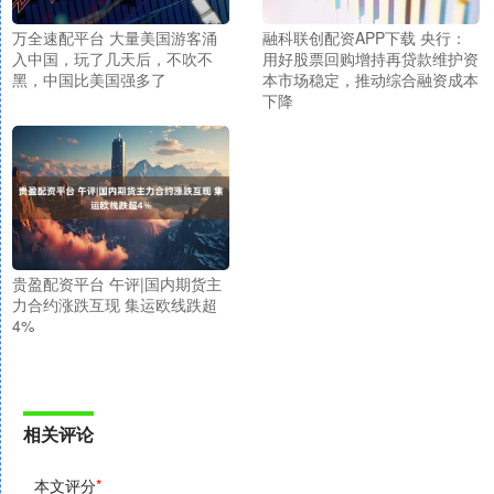
万全速配平台 大量美国游客涌
融科联创配资APP下载 ​央行：
入中国，玩了几天后，不吹不
用好股票回购增持再贷款维护资
黑，中国比美国强多了
本市场稳定，推动综合融资成本
下降
贵盈配资平台 午评|国内期货主
力合约涨跌互现 集运欧线跌超
4%
相关评论
本文评分
*