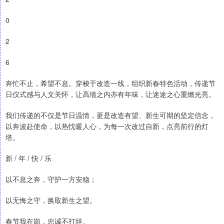
0
2
6
奔忙不止，希望不息。穿梭于改造一线，组织新春特色活动，传递节
日仪式感与人文关怀，让高墙之内亦有年味，让迷途之心重燃光亮。
我们传递的不仅是节日温情，更是改造有望、新生可期的坚定信念，
以奔波赴使命，以热忱暖人心，为每一次改过自新，点亮前行的灯
塔。
新 / 年 / 快 / 乐
以不息之奔，守护一方安稳；
以无悔之守，换取新生之望。
春节我在岗，忠诚不打烊。