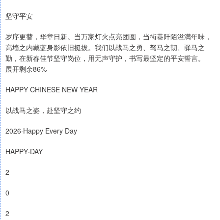
坚守平安
岁序更替，华章日新。当万家灯火点亮团圆，当街巷阡陌溢满年味，
高墙之内藏蓝身影依旧挺拔。我们以战马之勇、驽马之韧、驿马之
勤，在新春佳节坚守岗位，用无声守护，书写最坚定的平安誓言。
展开剩余86%
HAPPY CHINESE NEW YEAR
以战马之姿，赴坚守之约
2026·Happy Every Day
HAPPY·DAY
2
0
2