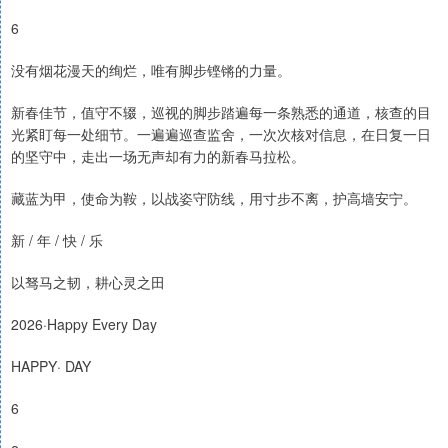
6
没有烟花漫天的绚烂，唯有脚步铿锵的力量。
新春佳节，值守不辍，巡视的脚步踏遍每一条熟悉的通道，核查的目
光紧盯每一处细节。一遍遍巡查监舍，一次次核对信息，在日复一日
的坚守中，走出一场无声却有力的新春马拉松。
藏蓝为甲，使命为鞍，以战姿守防线，用寸步不离，护高墙安宁。
新 / 年 / 快 / 乐
以驽马之韧，耕心灵之田
2026·Happy Every Day
HAPPY· DAY
6