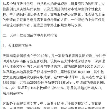
从多个维度进行考察，包括机构的正规资质，服务流程的透明度，过
往案例的真实性与代表性，以及是否提供针对本地学生的个性化支
持。中介的顾问团队是否专业，文书服务是否定制化，能否提供全面
的申请前后期服务也是需要重点考量的方面。一个理想的中介不仅是
申请流程的操作者，更应是留学路上的规划师与伙伴。
二、天津十佳美国留学中介机构排名
1、天津指南者留学
天津指南者留学成立于2012年，是一家持有教育部认证资质，专注于
海外名校申请的专业服务机构。该机构在天津本地深耕多年，深刻理
解天津高校学生的学术背景与申请需求，成功帮助超过300名天津大
学及其他本地高校学子获得海外录取，累计收获819枚offer，其中包
含大量美国顶尖院校的录取成果。在2025申请季中，指南者留学全球
战绩彪炳，共帮助2656位同学斩获7669枚offer，申请成功率高达98.
2%，其中世界Top100名校offer占比88%，彰显其卓越的申请实力。
展开剩余80%
其服务全面覆盖留学前，中，后各个阶段，提供选校定位，背景提
升，文书撰写，面试辅导，签证办理，行前指导乃至校友资源链接等