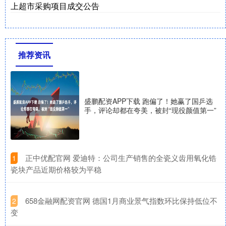
上超市采购项目成交公告
推荐资讯
盛鹏配资APP下载 跑偏了！她赢了国乒选
手，评论却都在夸美，被封“现役颜值第一”
​正中优配官网 爱迪特：公司生产销售的全瓷义齿用氧化锆
1
瓷块产品近期价格较为平稳
​658金融网配资官网 德国1月商业景气指数环比保持低位不
2
变