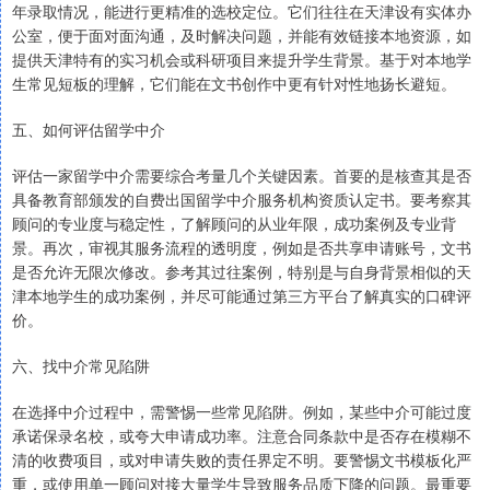
年录取情况，能进行更精准的选校定位。它们往往在天津设有实体办
公室，便于面对面沟通，及时解决问题，并能有效链接本地资源，如
提供天津特有的实习机会或科研项目来提升学生背景。基于对本地学
生常见短板的理解，它们能在文书创作中更有针对性地扬长避短。
五、如何评估留学中介
评估一家留学中介需要综合考量几个关键因素。首要的是核查其是否
具备教育部颁发的自费出国留学中介服务机构资质认定书。要考察其
顾问的专业度与稳定性，了解顾问的从业年限，成功案例及专业背
景。再次，审视其服务流程的透明度，例如是否共享申请账号，文书
是否允许无限次修改。参考其过往案例，特别是与自身背景相似的天
津本地学生的成功案例，并尽可能通过第三方平台了解真实的口碑评
价。
六、找中介常见陷阱
在选择中介过程中，需警惕一些常见陷阱。例如，某些中介可能过度
承诺保录名校，或夸大申请成功率。注意合同条款中是否存在模糊不
清的收费项目，或对申请失败的责任界定不明。要警惕文书模板化严
重，或使用单一顾问对接大量学生导致服务品质下降的问题。最重要