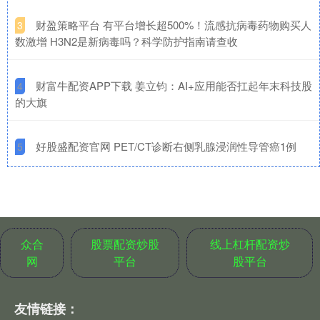
​财盈策略平台 有平台增长超500%！流感抗病毒药物购买人
3
数激增 H3N2是新病毒吗？科学防护指南请查收
​财富牛配资APP下载 姜立钧：AI+应用能否扛起年末科技股
4
的大旗
​好股盛配资官网 PET/CT诊断右侧乳腺浸润性导管癌1例
5
众合
股票配资炒股
线上杠杆配资炒
网
平台
股平台
友情链接：