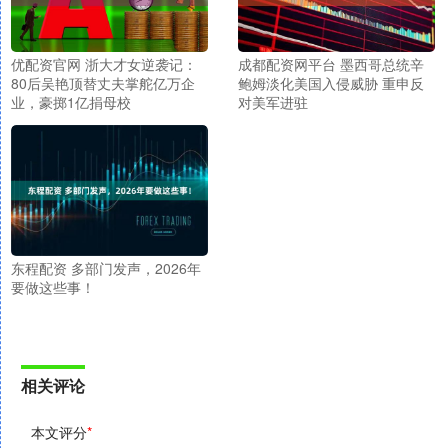
优配资官网 浙大才女逆袭记：
成都配资网平台 墨西哥总统辛
80后吴艳顶替丈夫掌舵亿万企
鲍姆淡化美国入侵威胁 重申反
业，豪掷1亿捐母校
对美军进驻
东程配资 多部门发声，2026年
要做这些事！
相关评论
本文评分
*