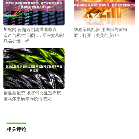
加配网 何超蕸刚离世遭非议，
钱程策略配资 用国乐与黄梅
遗产与私生活被扒，原来她和郭
歌，打开《美美的安庆》
晶晶处境一样
创赢盘配资 埃塞俄比亚宣布该
国马尔堡病毒病疫情结束
相关评论