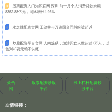
​股票配资入门知识官网 深圳:前十月个人消费贷款余额
3
8352.88亿元，同比增长4.95%
​永之胜配资官网 王健林与万达因合同纠纷被起诉
4
​炒股配资平台官网 人间炼狱，加沙死亡人数超过7万人，以
5
色列却耍无赖不认账
众合
股票配资炒股
线上杠杆配资炒
网
平台
股平台
友情链接：