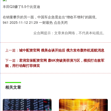
丰田Q3赚了5.5个比亚迪
在销量攀升的另一面，中国车企急需走出“增收不增利”的困境。
941 2025-11-12 21:29 一财最热 点击关闭
众合网提示：文章来自网络，不代表本站观点。
上一篇：
城中配资官网 俄美会谈开始后 俄方发布轰炸机巡航消息
下一篇：
君润宜保配资官网 轰6K突破美菲演习区，模拟打击敌军
舰，用行动敲打菲律宾
相关文章