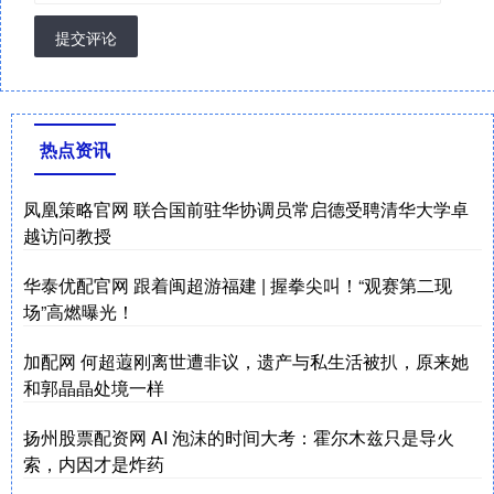
提交评论
热点资讯
凤凰策略官网 联合国前驻华协调员常启德受聘清华大学卓
越访问教授
华泰优配官网 跟着闽超游福建 | 握拳尖叫！“观赛第二现
场”高燃曝光！
加配网 何超蕸刚离世遭非议，遗产与私生活被扒，原来她
和郭晶晶处境一样
扬州股票配资网 AI 泡沫的时间大考：霍尔木兹只是导火
索，内因才是炸药